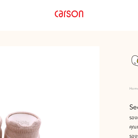
Carson
carson.co.th
Thailand
Hom
Se
รองเ
คุณภ
รองร