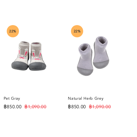
22%
22%
Pet Gray
Natural Herb Grey
Ma
฿
850.00
฿
1,090.00
฿
850.00
฿
1,090.00
฿