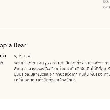
SKU
CAT
opia Bear
นค้า
S, M, L, XL
ติ
รองเท้าหัดเดิน Attipas ด้านบนเป็นถุงเท้า ด้านล่างทำจากซ
พิเศษ สามารถรองรับสรีระเท้าของเด็กวัยหัดเดินได้ดีที่สุด ห
ปุ่มบริเวณปลายนิ้วและฝ่าเท้าช่วยยึดเกาะกันลื่น พื้นรองเท
แค่ใส่ถุงถนอมแล้วปั่นด้วยเครื่องซักผ้า