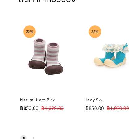
22%
22%
Natural Herb Pink
Lady Sky
฿
850.00
฿
1,090.00
฿
850.00
฿
1,090.00