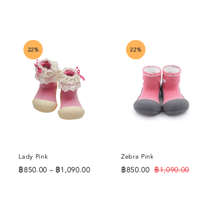
22%
22%
Lady Pink
Zebra Pink
฿
850.00
฿
1,090.00
฿
850.00
฿
1,090.00
–