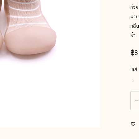
ช่วย
ฝ่าเ
กลิ่
ผ้า
฿
8
ไซส์
S