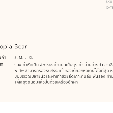
SKU
CAT
opia Bear
นค้า
S, M, L, XL
ติ
รองเท้าหัดเดิน Attipas ด้านบนเป็นถุงเท้า ด้านล่างทำจากซ
พิเศษ สามารถรองรับสรีระเท้าของเด็กวัยหัดเดินได้ดีที่สุด ห
ปุ่มบริเวณปลายนิ้วและฝ่าเท้าช่วยยึดเกาะกันลื่น พื้นรองเท
แค่ใส่ถุงถนอมแล้วปั่นด้วยเครื่องซักผ้า