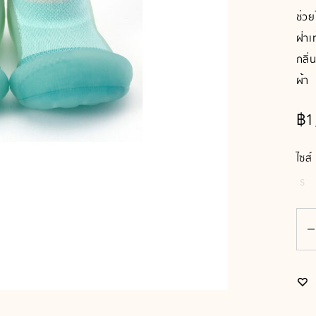
ช่วย
ฝ่าเ
กลิ่
ผ้า
฿
1
ไซส์
S