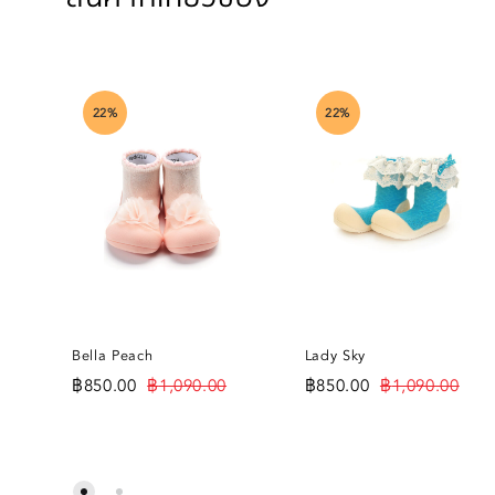
22%
22%
Bella Peach
Lady Sky
฿
850.00
฿
1,090.00
฿
850.00
฿
1,090.00