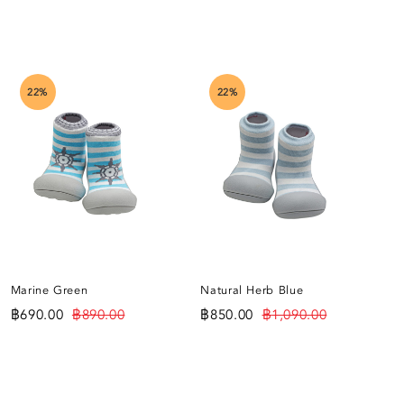
22%
22%
Marine Green
Natural Herb Blue
At
฿
690.00
฿
890.00
฿
850.00
฿
1,090.00
฿