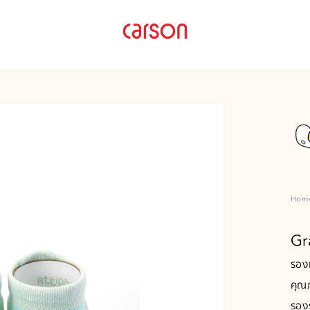
Carson
carson.co.th
Thailand
Hom
Gr
รองเ
คุณภ
รองร