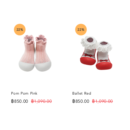
22%
22%
Pom Pom Pink
Ballet Red
฿
850.00
฿
1,090.00
฿
850.00
฿
1,090.00