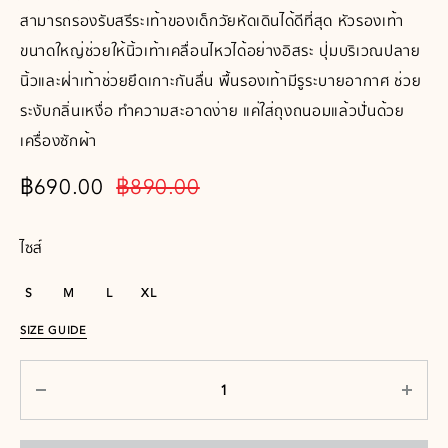
สามารถรองรับสรีระเท้าของเด็กวัยหัดเดินได้ดีที่สุด หัวรองเท้า
ขนาดใหญ่ช่วยให้นิ้วเท้าเคลื่อนไหวได้อย่างอิสระ ปุ่มบริเวณปลาย
นิ้วและฝ่าเท้าช่วยยึดเกาะกันลื่น พื้นรองเท้ามีรูระบายอากาศ ช่วย
ระงับกลิ่นเหงื่อ ทำความสะอาดง่าย แค่ใส่ถุงถนอมแล้วปั่นด้วย
เครื่องซักผ้า
฿
690.00
฿
890.00
ไซส์
S
M
L
XL
SIZE GUIDE