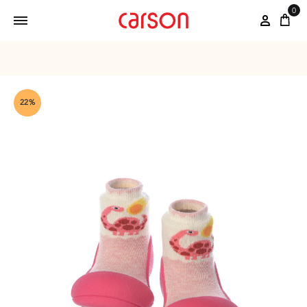
0
22%