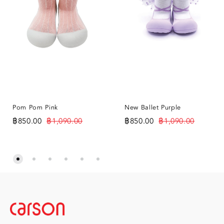
Pom Pom Pink
New Ballet Purple
฿
850.00
฿
1,090.00
฿
850.00
฿
1,090.00