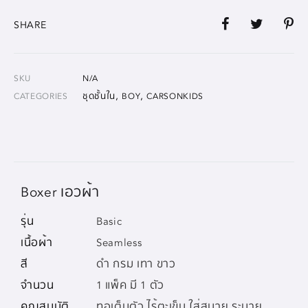
SHARE
SKU
N/A
,
,
CATEGORIES
ชุดชั้นใน
BOY
CARSONKIDS
Boxer เอวผ้า
รุ่น
Basic
เนื้อผ้า
Seamless
สี
ดำ กรม เทา ขาว
จำนวน
1 แพ็ค มี 1 ตัว
คุณสมบัติ
ทอเต็มตัว ไร้ตะเข็บ ใส่สบาย ระบาย