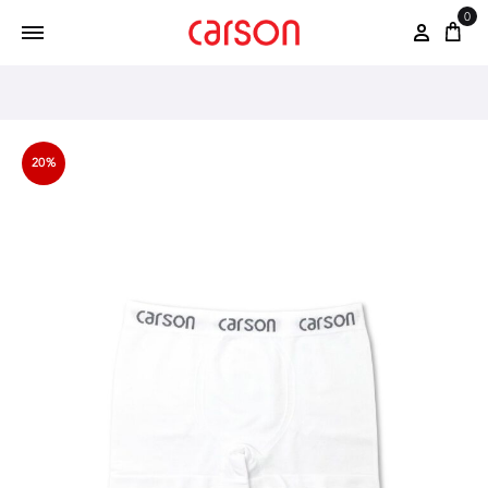
0
20%