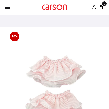
0
20%