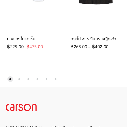
กางเกงในเอวหุ้ม
กระโปรง 6 จีบนร.หญิง-ดำ
฿
229.00
฿
475.00
฿
268.00
฿
402.00
–