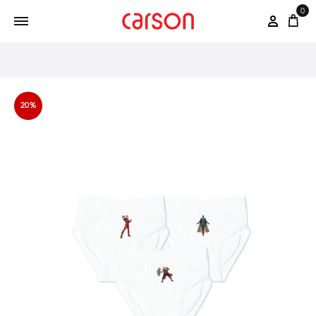
0
20%